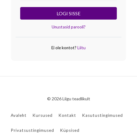
LOGI SISSE
Unustasid parooli?
Ei ole kontot?
Liitu
© 2026 Liigu teadlikult
Avaleht
Kursused
Kontakt
Kasutustingimused
Privatsustingimused
Küpsised