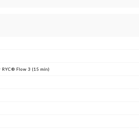
)
y RYC® Flow 3 (15 min)
)
)
)