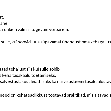
st.
tlane.
ema rohkem valmis, tugevam või parem.
ulle, kui soovid luua sügavamat ühendust oma kehaga – rah
ad teha just siis kui sulle sobib
ja keha tasakaalu toetamiseks,
salvestust, kust leiad lisaks ka närvisüsteemi tasakaalust
– need on kehateadlikkust toetavad praktikad, mis aitava