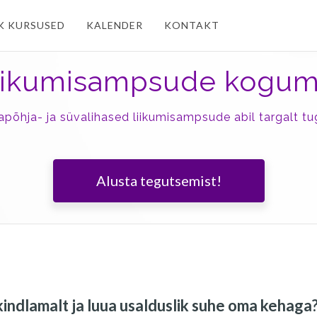
K KURSUSED
KALENDER
KONTAKT
iikumisampsude kogum
põhja- ja süvalihased liikumisampsude abil targalt t
Alusta tegutsemist!
indlamalt ja luua usalduslik suhe oma kehaga