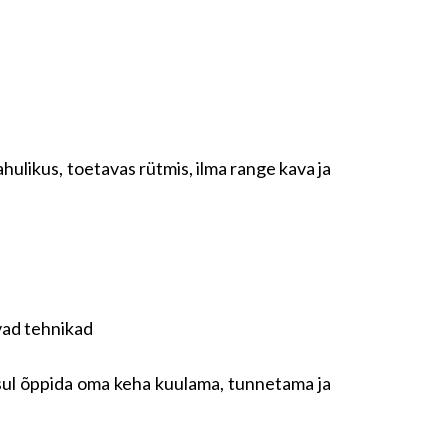
ulikus, toetavas rütmis, ilma range kava ja
avad tehnikad
d sul õppida oma keha kuulama, tunnetama ja