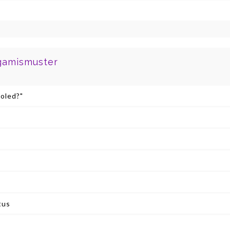
ingamismuster
 oled?"
tus