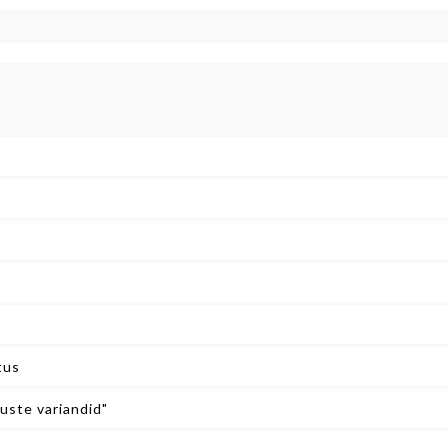
)
tus
tuste variandid"