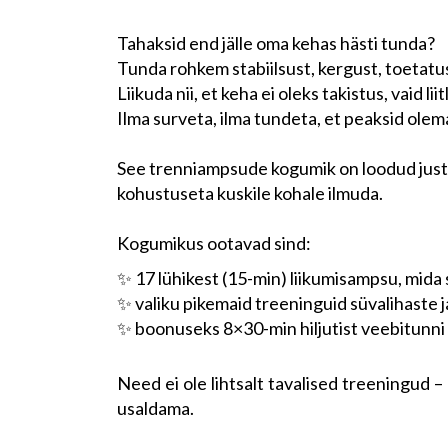
Tahaksid end jälle oma kehas hästi tunda?
Tunda rohkem stabiilsust, kergust, toetatu
Liikuda nii, et keha ei oleks takistus, vaid lii
Ilma surveta, ilma tundeta, et peaksid ol
See trenniampsude kogumik on loodud just s
kohustuseta kuskile kohale ilmuda.
Kogumikus ootavad sind:
✨ 17 lühikest (15-min) liikumisampsu, mida sa
✨ valiku pikemaid treeninguid süvalihaste 
✨ boonuseks 8×30-min hiljutist veebitunni 
Need ei ole lihtsalt tavalised treeningud 
usaldama.