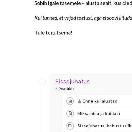
Sobib igale tasemele – alusta sealt, kus ole
Kui tunned, et vajad toetust, aga ei soovi liitu
Tule tegutsema!
Sissejuhatus
4 Peatükid
⚠️ Enne kui alustad
Miks, mida ja kuidas?
Sissejuhatus, kohustuslik