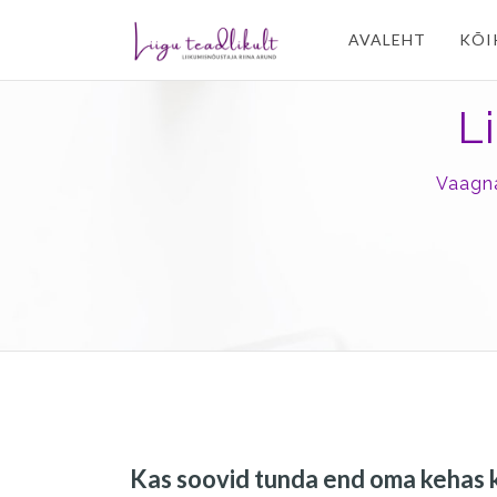
AVALEHT
KÕI
L
Vaagna
Kas soovid tunda end oma kehas k